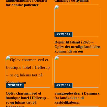
tandbehandling i Ungarn
camping i Østjylland?
for danske patienter
NYHEDER
Rejser til Island i 2025 –
Oplev det utrolige land i den
kommende sæson
NYHEDER
NYHEDER
Oplev charmen ved et
Smagsoplevelser i Danmark
boutique hotel i Hellerup –
fra landkøkken til
ro og luksus tæt på
kystdelikatesser
København