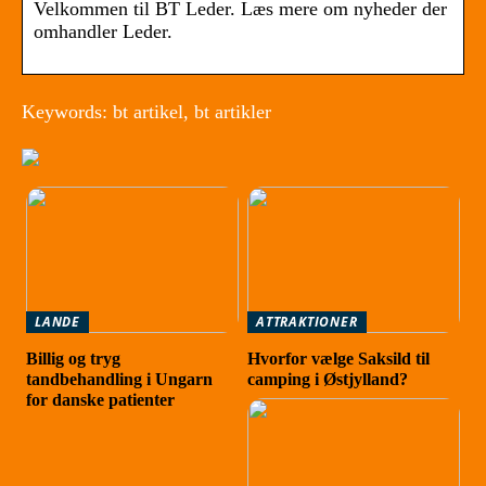
Velkommen til BT Leder. Læs mere om nyheder der
omhandler Leder.
Keywords: bt artikel, bt artikler
LANDE
ATTRAKTIONER
Billig og tryg
Hvorfor vælge Saksild til
tandbehandling i Ungarn
camping i Østjylland?
for danske patienter