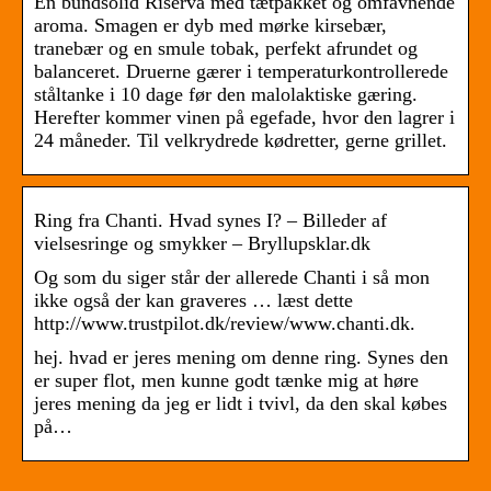
En bundsolid Riserva med tætpakket og omfavnende
aroma. Smagen er dyb med mørke kirsebær,
tranebær og en smule tobak, perfekt afrundet og
balanceret. Druerne gærer i temperaturkontrollerede
ståltanke i 10 dage før den malolaktiske gæring.
Herefter kommer vinen på egefade, hvor den lagrer i
24 måneder. Til velkrydrede kødretter, gerne grillet.
Ring fra Chanti. Hvad synes I? – Billeder af
vielsesringe og smykker – Bryllupsklar.dk
Og som du siger står der allerede Chanti i så mon
ikke også der kan graveres … læst dette
http://www.trustpilot.dk/review/www.chanti.dk.
hej. hvad er jeres mening om denne ring. Synes den
er super flot, men kunne godt tænke mig at høre
jeres mening da jeg er lidt i tvivl, da den skal købes
på…