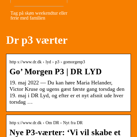
Tag på skøn weekendtur eller
ferie med familien
Dr p3 værter
http s://www.dr.dk › lyd › p3 › gomorgenp3
Go’ Morgen P3 | DR LYD
19. maj 2022 — Du kan høre Maria Helander,
Victor Kruse og ugens gæst første gang torsdag den
19. maj i DR Lyd, og efter er et nyt afsnit ude hver
torsdag …
http s://www.dr.dk › Om DR › Nyt fra DR
Nye P3-værter: ‘Vi vil skabe et