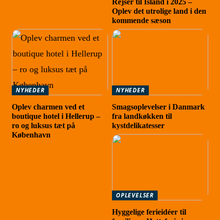
Rejser til Island i 2025 –
Oplev det utrolige land i den
kommende sæson
NYHEDER
NYHEDER
Oplev charmen ved et
Smagsoplevelser i Danmark
boutique hotel i Hellerup –
fra landkøkken til
ro og luksus tæt på
kystdelikatesser
København
OPLEVELSER
Hyggelige ferieidéer til