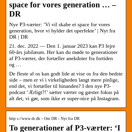
space for vores generation … –
DR
Nye P3-værter: ’Vi vil skabe et space for vores
generation, hvor vi hylder det uperfekte’ | Nyt fra
DR | DR
21. dec. 2022 — Den 1. januar 2023 kan P3 fejre
60-års jubilæum. Her kan du møde to generationer
af P3-værter, der fortæller anekdoter fra fortiden
og …
De fleste af os kan godt lide at vise os fra den bedste
side – men er vi i virkeligheden langt mere pinlige,
end det, vi fortæller til hinanden? I den nye P3-
podcast ’Ærligt?!’ sætter værter og gæster fokus på
alt det, vi gør, som ikke er super-nice på Instagram.
http s://www.dr.dk › Om DR › Nyt fra DR
To generationer af P3-værter: ‘I