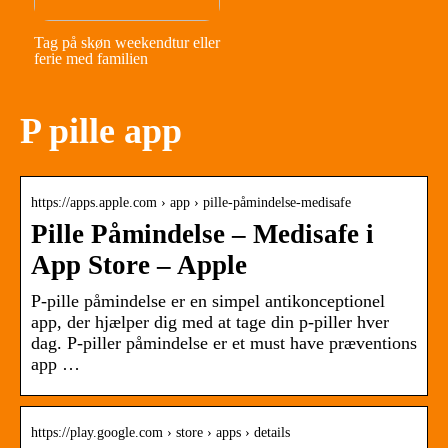
Tag på skøn weekendtur eller
ferie med familien
P pille app
https://apps.apple.com › app › pille-påmindelse-medisafe
Pille Påmindelse – Medisafe i
App Store – Apple
P-pille påmindelse er en simpel antikonceptionel
app, der hjælper dig med at tage din p-piller hver
dag. P-piller påmindelse er et must have præventions
app …
https://play.google.com › store › apps › details