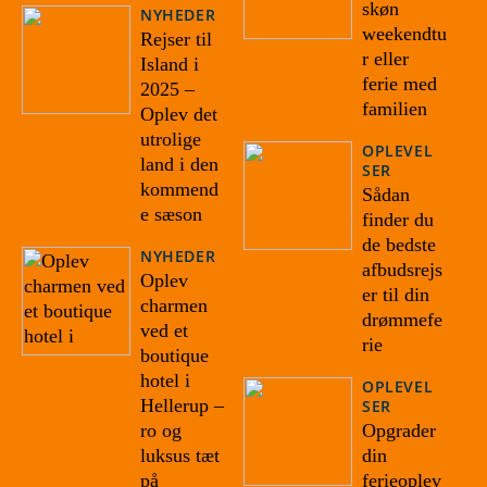
skøn
NYHEDER
weekendtu
Rejser til
r eller
Island i
ferie med
2025 –
familien
Oplev det
utrolige
OPLEVEL
land i den
SER
kommend
Sådan
e sæson
finder du
de bedste
NYHEDER
afbudsrejs
Oplev
er til din
charmen
drømmefe
ved et
rie
boutique
hotel i
OPLEVEL
Hellerup –
SER
Opgrader
ro og
din
luksus tæt
ferieoplev
på