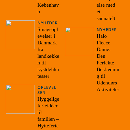
else med
Københav
et
n
saunatelt
NYHEDER
Smagsopl
NYHEDER
Halo
evelser i
Fleece
Danmark
Dame:
fra
Den
landkøkke
Perfekte
n til
Beklædnin
kystdelika
g til
tesser
Udendørs
OPLEVEL
Aktiviteter
SER
Hyggelige
ferieidéer
til
familien –
Hytteferie